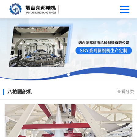
查看分类
八梭圆织机